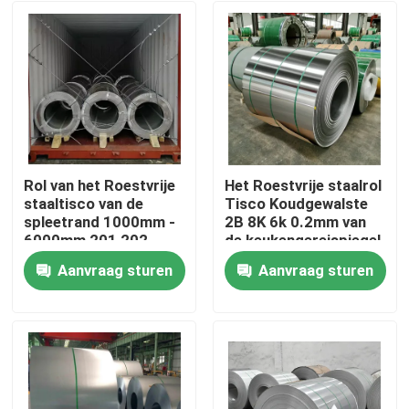
Rol van het Roestvrije
Het Roestvrije staalrol
staaltisco van de
Tisco Koudgewalste
spleetrand 1000mm -
2B 8K 6k 0.2mm van
6000mm 201 202
de keukengereispiegel
Aanvraag sturen
Aanvraag sturen
Huis
Producten
Ongeveer ons