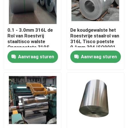
Fabrieksreis
0.1 - 3.0mm 316L de
De koudgewalste het
Kwaliteitscontrole
Rol van Roestvrij
Roestvrije staalrol van
staaltisco walste
316L Tisco poetste
Opgepoetste 310S
0.1mm 304 ISO9001
Contacteer ons
304 koud
SS 308 309 op
Aanvraag sturen
Aanvraag sturen
Verzoek om een Citaat
De Rol van het Tiscoroestvrije staal
de plaat van het roestvrij staalmetaal
Het Blad van de Koolstofstaalplaat