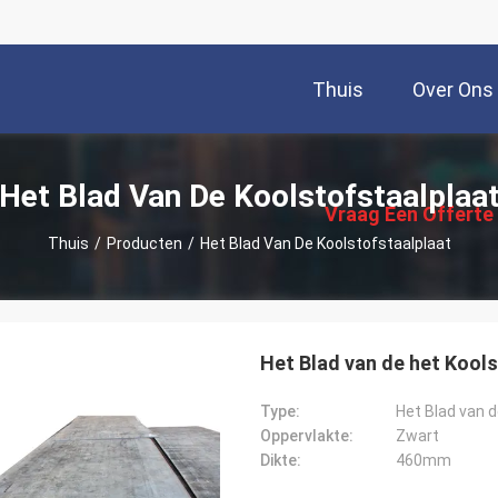
Thuis
Over Ons
描
述
Het Blad Van De Koolstofstaalplaa
Vraag Een Offerte
Thuis
/
Producten
/
Het Blad Van De Koolstofstaalplaat
Aan
Het Blad van de het Kool
Type:
Het Blad van d
Oppervlakte:
Zwart
Dikte:
460mm