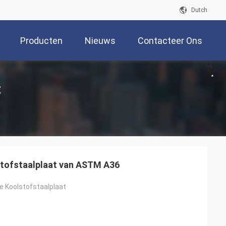
Dutch
Producten
Nieuws
Contacteer Ons
t
stofstaalplaat van ASTM A36
e Koolstofstaalplaat