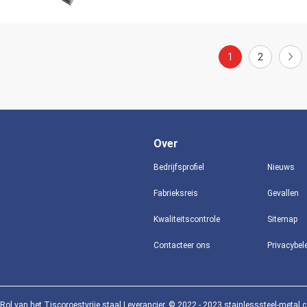
1
2
Over
Bedrijfsprofiel
Nieuws
Fabrieksreis
Gevallen
Kwaliteitscontrole
Sitemap
Contacteer ons
Privacybel
Rol van het Tiscoroestvrije staal Leverancier. © 2022 - 2023 stainlesssteel-metal.