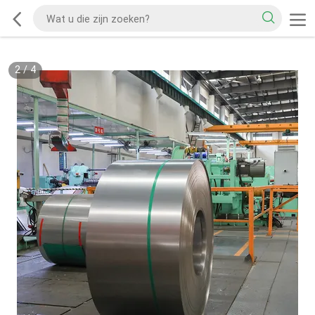
2
/
4