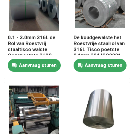
Fabrieksreis
Kwaliteitscontrole
0.1 - 3.0mm 316L de
De koudgewalste het
Rol van Roestvrij
Roestvrije staalrol van
staaltisco walste
316L Tisco poetste
Contacteer ons
Opgepoetste 310S
0.1mm 304 ISO9001
304 koud
SS 308 309 op
Aanvraag sturen
Aanvraag sturen
Verzoek om een Citaat
De Rol van het Tiscoroestvrije staal
de plaat van het roestvrij staalmetaal
Het Blad van de Koolstofstaalplaat