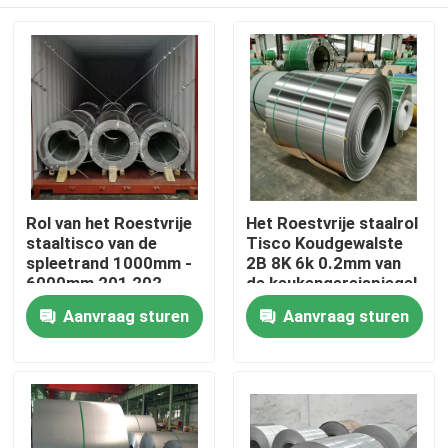
Rol van het Roestvrije
Het Roestvrije staalrol
staaltisco van de
Tisco Koudgewalste
spleetrand 1000mm -
2B 8K 6k 0.2mm van
6000mm 201 202
de keukengereispiegel
Huis
Aanvraag sturen
Aanvraag sturen
Producten
Ongeveer ons