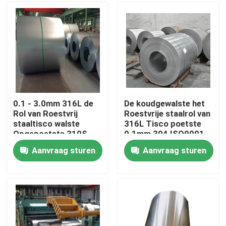
Producten
De Rol van het Tiscoroestvrije staal
de plaat van het roestvrij staalmetaal
0.1 - 3.0mm 316L de
De koudgewalste het
Rol van Roestvrij
Roestvrije staalrol van
staaltisco walste
316L Tisco poetste
Het Blad van de Koolstofstaalplaat
Opgepoetste 310S
0.1mm 304 ISO9001
304 koud
SS 308 309 op
Aanvraag sturen
Aanvraag sturen
GI staalrol
SS Staalpijp
Roestvrij staal Ronde Bar