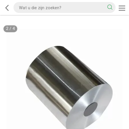
2
/
4