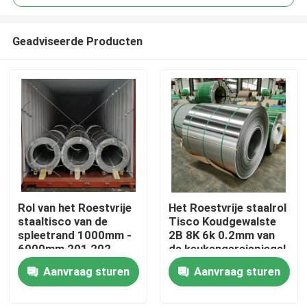
Geadviseerde Producten
Rol van het Roestvrije
Het Roestvrije staalrol
Thuis
staaltisco van de
Tisco Koudgewalste
spleetrand 1000mm -
2B 8K 6k 0.2mm van
6000mm 201 202
de keukengereispiegel
Over ons
Aanvraag sturen
Aanvraag sturen
Contacten