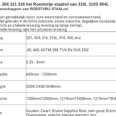
 304 321 316 het Roestvrije staalrol van 316L 310S 904L
enschappen van ROESTVRIJ STAALrol
iet gemakkelijk roest, zure weerstand en corrosieweerstand;
Wijd gebruikt in de lichte industrie, zware industrie, dagelijkse noodzaa
rote en stabiele levering, levering op lange termijn;
nelle levering, rijke het uitvoeren ervaring.
ng
201, 304, 316, 316L, 410, 430, enz.
rm
JIS, AISI, ASTM, DIN, TUV, BV, SUS, ENZ.
te
0.25 - 3mm
Laat een bericht achter
We bellen je snel terug!
edte
600mm - 1500mm
gte
2000/2438/3048mm
otte
1000mm*2000mm, 1219mm*2438mm, 1219mm*3048
Gouden, Zwart, Bruine Sapphire Blue, nam goud, Brons to
ur
Champagne, violette, blauwe diamant, enz.