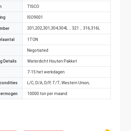
m
TISCO
ing
ISO9001
201,202,301,304,304L，321，316,316L
umber
elaantal
1TON
Negotiated
g Details
Waterdicht Houten Pakket
7-15 het werkdagen
condities
L/C, D/A, D/P, T/T, Western Union,
 vermogen
10000 ton per maand