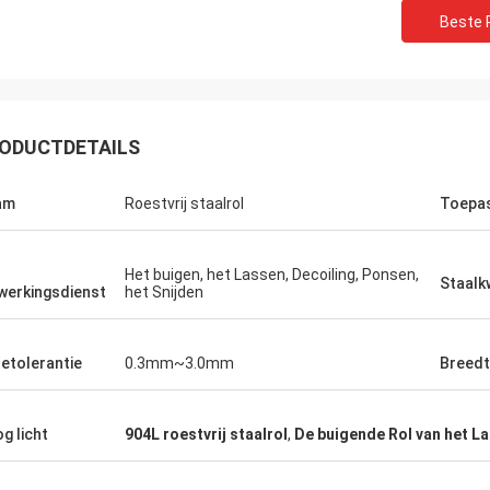
Beste P
ODUCTDETAILS
am
Roestvrij staalrol
Toepa
Het buigen, het Lassen, Decoiling, Ponsen,
Staalkw
werkingsdienst
het Snijden
tetolerantie
0.3mm~3.0mm
Breed
g licht
904L roestvrij staalrol
,
De buigende Rol van het La