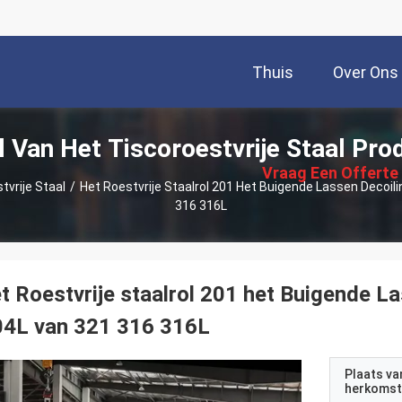
Thuis
Over Ons
描
l Van Het Tiscoroestvrije Staal Pro
述
Vraag Een Offerte
tvrije Staal
/
Het Roestvrije Staalrol 201 Het Buigende Lassen Decoi
316 316L
Aan
t Roestvrije staalrol 201 het Buigende 
04L van 321 316 316L
Plaats va
herkomst