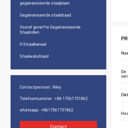
gegalvaniseerde staalplaat
Gegalvaniseerde staaldraad
Vooraf geverfte Gegalvaniseerde
Staalrollen
PR
H Straalkanaal
Na
Staalwalsdraad
De
ver
Contactpersoon :
Riley
Dik
Telefoonnummer :
+86 17561731862
whatsapp :
+8617561731862
Hoo
Contact