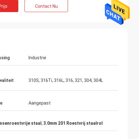
rijs
Contact Nu
ssing
Industrie
aliteit
310S, 316Ti, 316L, 316, 321, 304, 304L
te
Aangepast
ssenroestvrije staal
,
3.0mm 201 Roestvrij staalrol