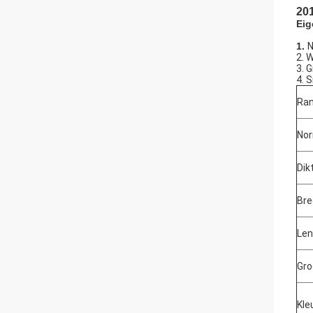
201
Eig
1.
N
2. 
3. G
4. S
Ra
No
Dik
Bre
Len
Gro
Kle