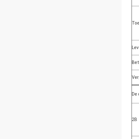
Toe
Lev
Bet
Ver
De 
2B