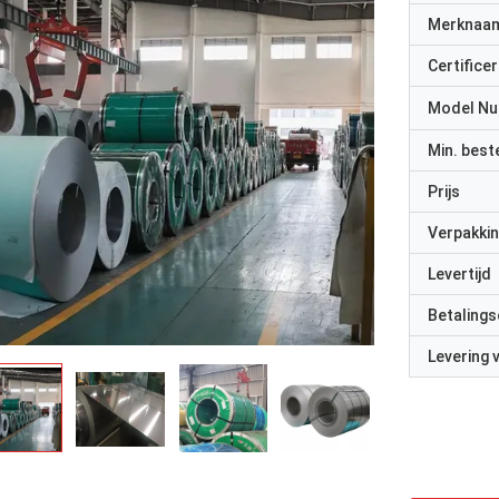
Merknaa
Certificer
Model N
Min. best
Prijs
Verpakkin
Levertijd
Betalings
Levering