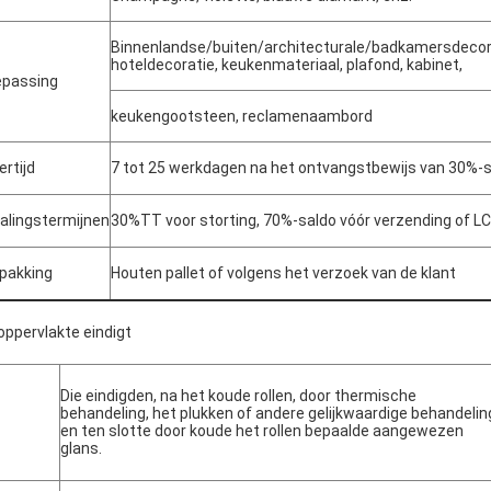
Binnenlandse/buiten/architecturale/badkamersdecorat
hoteldecoratie, keukenmateriaal, plafond, kabinet,
passing
keukengootsteen, reclamenaambord
VERZENDEN
ertijd
7 tot 25 werkdagen na het ontvangstbewijs van 30%-s
alingstermijnen
30%TT voor storting, 70%-saldo vóór verzending of LC 
pakking
Houten pallet of volgens het verzoek van de klant
oppervlakte eindigt
Die eindigden, na het koude rollen, door thermische
behandeling, het plukken of andere gelijkwaardige behandelin
en ten slotte door koude het rollen bepaalde aangewezen
glans.