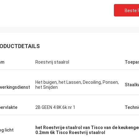
Beste P
ODUCTDETAILS
am
Roestvrij staalrol
Toepa
Het buigen, het Lassen, Decoiling, Ponsen,
Staalkw
werkingsdienst
het Snijden
ervlakte
2B GEEN 4 8K 6k nr 1
Techni
het Roestvrije staalrol van Tisco van de keukenge
g licht
0.2mm 6k Tisco Roestvrij staalrol