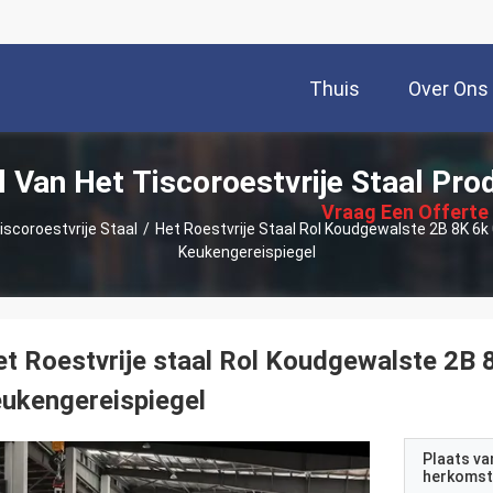
Thuis
Over Ons
描
l Van Het Tiscoroestvrije Staal Pro
述
Vraag Een Offerte
iscoroestvrije Staal
/
Het Roestvrije Staal Rol Koudgewalste 2B 8K 6
Keukengereispiegel
Aan
t Roestvrije staal Rol Koudgewalste 2B
ukengereispiegel
Plaats va
herkomst