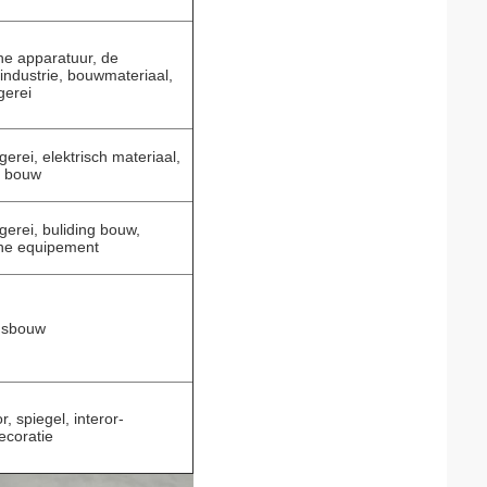
e apparatuur, de
industrie, bouwmateriaal,
gerei
erei, elektrisch materiaal,
g bouw
erei, buliding bouw,
he equipement
gsbouw
r, spiegel, interor-
ecoratie