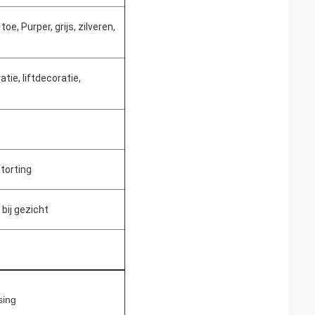
e, Purper, grijs, zilveren,
ie, liftdecoratie,
torting
bij gezicht
sing