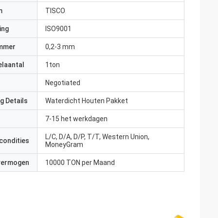
m
TISCO
ing
ISO9001
mmer
0,2-3 mm
elaantal
1ton
Negotiated
g Details
Waterdicht Houten Pakket
7-15 het werkdagen
L/C, D/A, D/P, T/T, Western Union,
condities
MoneyGram
 vermogen
10000 TON per Maand