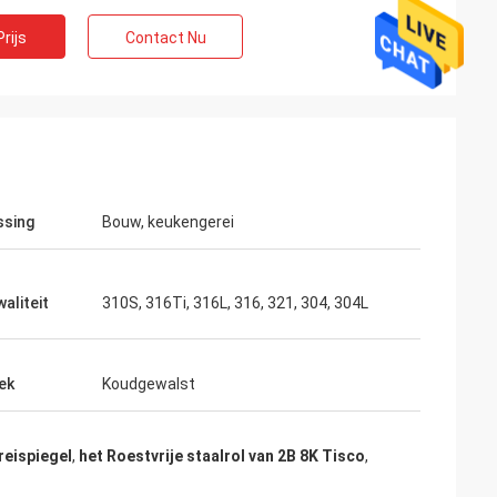
rijs
Contact Nu
ssing
Bouw, keukengerei
aliteit
310S, 316Ti, 316L, 316, 321, 304, 304L
ek
Koudgewalst
reispiegel
,
het Roestvrije staalrol van 2B 8K Tisco
,