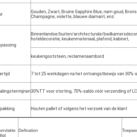
Gouden, Zwart, Bruine Sapphire Blue, nam goud, Brons to
ur
Champagne, violette, blauwe diamant, enz.
Binnenlandse/buiten/architecturale/badkamersdecorat
hoteldecoratie, keukenmateriaal, plafond, kabinet,
VERZENDEN
passing
keukengootsteen, reclamenaambord
ertijd
7 tot 25 werkdagen na het ontvangstbewijs van 30%-s
alingstermijnen
30%TT voor storting, 70%-saldo vóór verzending of LC 
pakking
Houten pallet of volgens het verzoek van de klant
ervlakte
Defination
Toepas
digt