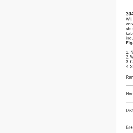
304
Wij
ver
she
kab
indu
Eig
1.
N
2. 
3. G
4. S
Ra
No
Dik
Bre