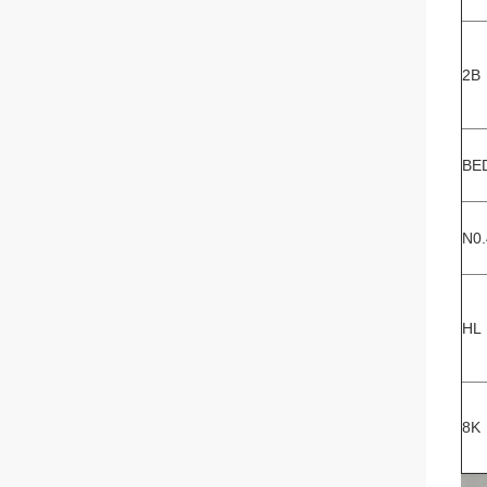
2B
BE
N0.
HL
8K