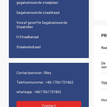
gegalvaniseerde staalplaat
Gegalvaniseerde staaldraad
Vooraf geverfte Gegalvaniseerde
Staalrollen
PR
H Straalkanaal
Staalwalsdraad
Na
De
ver
Contactpersoon :
Riley
Telefoonnummer :
+86 17561731862
Opp
whatsapp :
+8617561731862
Hoo
Contact