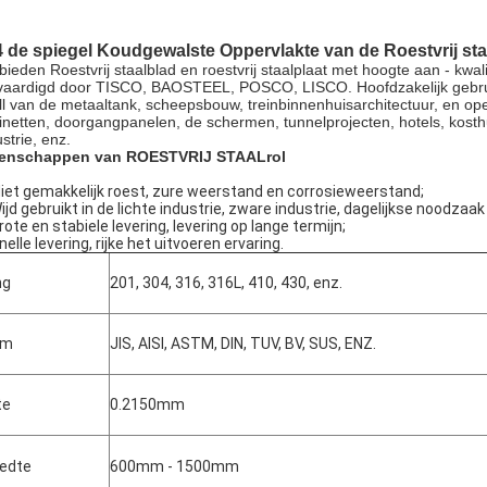
 de spiegel Koudgewalste Oppervlakte van de Roestvrij sta
 bieden Roestvrij staalblad en roestvrij staalplaat met hoogte aan - kwal
vaardigd door TISCO, BAOSTEEL, POSCO, LISCO. Hoofdzakelijk gebruikt i
ll van de metaaltank, scheepsbouw, treinbinnenhuisarchitectuur, en o
inetten, doorgangpanelen, de schermen, tunnelprojecten, hotels, kosth
strie, enz.
enschappen van ROESTVRIJ STAALrol
iet gemakkelijk roest, zure weerstand en corrosieweerstand;
Wijd gebruikt in de lichte industrie, zware industrie, dagelijkse noodzaa
rote en stabiele levering, levering op lange termijn;
nelle levering, rijke het uitvoeren ervaring.
ng
201, 304, 316, 316L, 410, 430, enz.
Laat een bericht achter
We bellen je snel terug!
rm
JIS, AISI, ASTM, DIN, TUV, BV, SUS, ENZ.
te
0.2150mm
edte
600mm - 1500mm