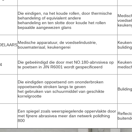
Die eindigen, na het koude rollen, door thermische
Medisch
behandeling of equivialent andere
voedsel
behandeling en ten slotte door koude het rollen
keuken
bepaalde aangewezen glans
Medische apparatuur, de voedselindustrie,
Keukeng
DELAARS
bouwmateriaal, keukengerei
bulidin
Die gebeëindigd die door met NO.180-abrvsivea op
Keukeng
4
te poetsen in JIN R6001 wordt gespecificeerd
medisc
Die eindigden oppoetsend om ononderbroken
oppoetsende stroken langs te geven
Bulidin
het gebruiken van schuurmiddel van geschikte
korrelgrootte
Een spiegel zoals weerspiegelende oppervlakte door
Reflecto
met fijnere abrasivea meer dan netwerk polidhing
buitend
800