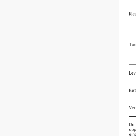
Kle
Toe
Lev
Bet
Ver
De
opp
ein