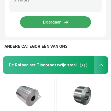
Koolstofstaalpijp
Koolstofstaalstaaf
gegalvaniseerde staalplaat
ANDERE CATEGORIEËN VAN ONS
Gegalvaniseerde staaldraad
De Rol van het Tiscoroestvrije staal
(71)
Vooraf geverfte Gegalvaniseerde Staalrollen
H Straalkanaal
Staalwalsdraad