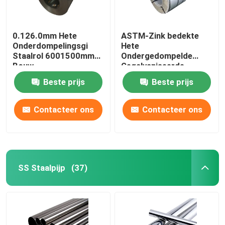
0.126.0mm Hete
ASTM-Zink bedekte
Onderdompelingsgi
Hete
Staalrol 6001500mm
Ondergedompelde
Bouw
Gegalvaniseerde
Staalplaat in Rollen met
Beste prijs
Beste prijs
een laag
Contacteer ons
Contacteer ons
SS Staalpijp
(37)