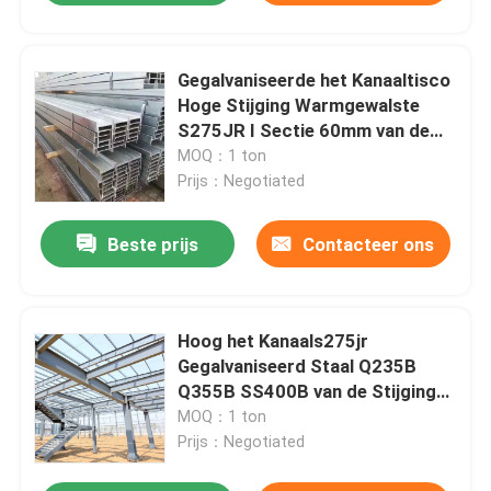
Gegalvaniseerde het Kanaaltisco
Hoge Stijging Warmgewalste
S275JR I Sectie 60mm van de
Staalh Straal
MOQ：1 ton
Prijs：Negotiated
Beste prijs
Contacteer ons
Hoog het Kanaals275jr
Gegalvaniseerd Staal Q235B
Q355B SS400B van de Stijgings
Warmgewalst H Straal
MOQ：1 ton
Prijs：Negotiated