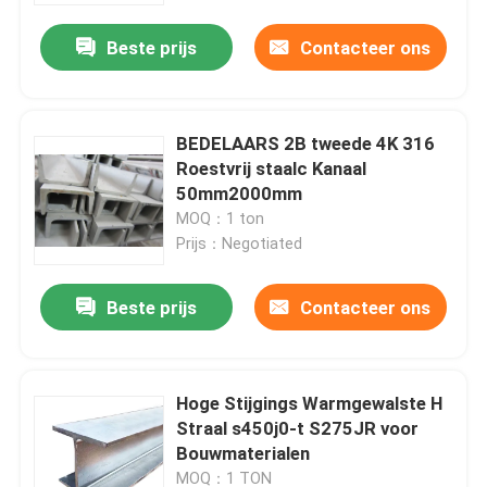
Beste prijs
Contacteer ons
BEDELAARS 2B tweede 4K 316
Roestvrij staalc Kanaal
50mm2000mm
MOQ：1 ton
Prijs：Negotiated
Beste prijs
Contacteer ons
Huis
Hoge Stijgings Warmgewalste H
Producten
Straal s450j0-t S275JR voor
Bouwmaterialen
Ongeveer ons
MOQ：1 TON