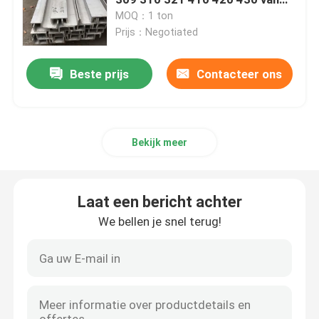
ASTM SS201
MOQ：1 ton
Prijs：Negotiated
GI staalrol
Beste prijs
Contacteer ons
SS Staalpijp
Roestvrij staal Ronde Bar
Bekijk meer
Roestvrij staalstrook
Laat een bericht achter
De Draad van het roestvrij staallassen
We bellen je snel terug!
Roestvrij staalkanaal
Koolstofstaalrol