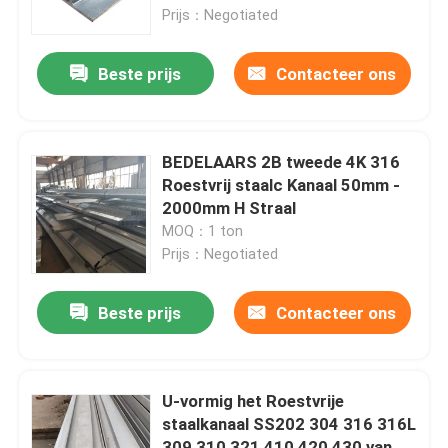
Prijs：Negotiated
Fabrieksreis
Beste prijs
Contacteer ons
Kwaliteitscontrole
BEDELAARS 2B tweede 4K 316
Contacteer ons
Roestvrij staalc Kanaal 50mm -
2000mm H Straal
MOQ：1 ton
Verzoek om een Citaat
Prijs：Negotiated
De Rol van het Tiscoroestvrije staal
Beste prijs
Contacteer ons
de plaat van het roestvrij staalmetaal
U-vormig het Roestvrije
staalkanaal SS202 304 316 316L
Het Blad van de Koolstofstaalplaat
309 310 321 410 420 430 van