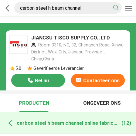
JIANGSU TISCO SUPPLY CO., LTD
Room 3310, NO, 32, Chengnan Road, Xinwu
District, Wuxi City, Jiangsu Province，
China,China
5.0
Geverifieerde Leverancier
Bel nu
Contacteer ons
PRODUCTEN
ONGEVEER ONS
carbon steel h beam channel online fabricage
(12)