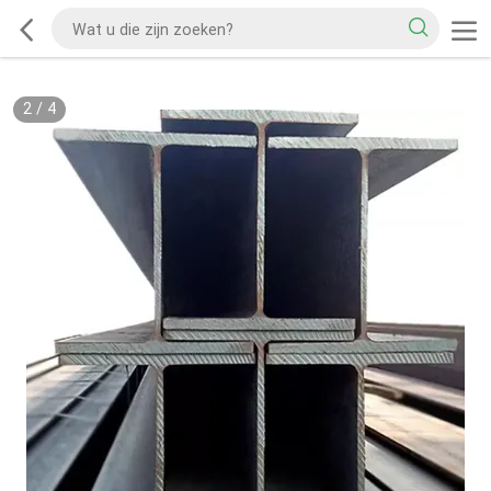
2
/
4