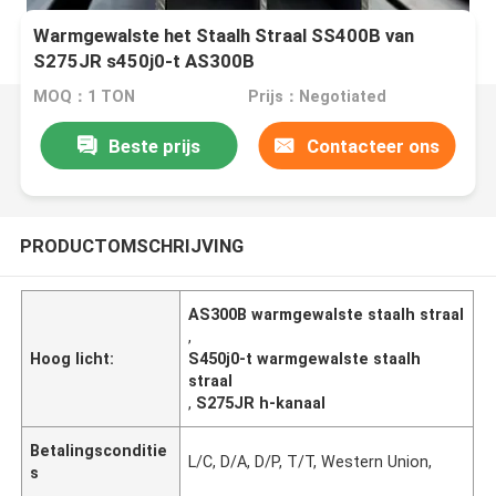
Warmgewalste het Staalh Straal SS400B van
S275JR s450j0-t AS300B
MOQ：1 TON
Prijs：Negotiated
Beste prijs
Contacteer ons
PRODUCTOMSCHRIJVING
AS300B warmgewalste staalh straal
,
Hoog licht:
S450j0-t warmgewalste staalh
straal
,
S275JR h-kanaal
Betalingsconditie
L/C, D/A, D/P, T/T, Western Union,
s