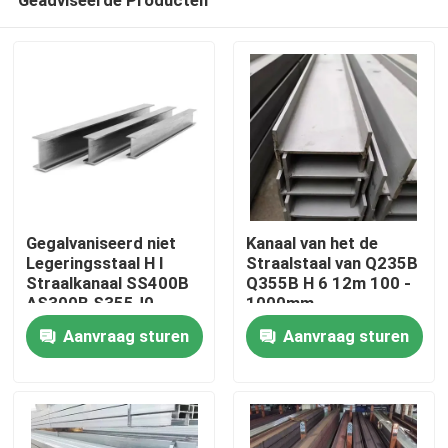
Gegalvaniseerd niet
Kanaal van het de
Legeringsstaal H I
Straalstaal van Q235B
Straalkanaal SS400B
Q355B H 6 12m 100 -
AS300B S355J0
1000mm
Huis
Q235B 4mm
Gegalvaniseerde I-
Aanvraag sturen
Aanvraag sturen
Sectie
Producten
Ongeveer ons