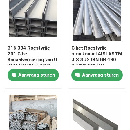
Fabrieksreis
Kwaliteitscontrole
316 304 Roestvrije
C het Roestvrije
Contacteer ons
201 C het
staalkanaal AISI ASTM
Kanaalversiering van U
JIS SUS DIN GB 430
voor Bouw H 50mm
0.3mm van U H
Verzoek om een Citaat
Aanvraag sturen
Aanvraag sturen
De Rol van het Tiscoroestvrije staal
de plaat van het roestvrij staalmetaal
Het Blad van de Koolstofstaalplaat