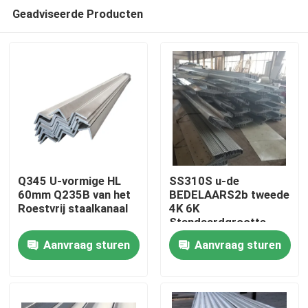
Geadviseerde Producten
Q345 U-vormige HL
SS310S u-de
60mm Q235B van het
BEDELAARS2b tweede
Roestvrij staalkanaal
4K 6K
Huis
Standaardgrootte
1000mm van het
Aanvraag sturen
Aanvraag sturen
Roestvrij staalkanaal
Producten
Ongeveer ons