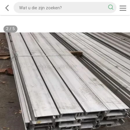
2
/
5