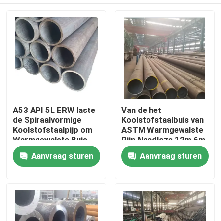
A53 API 5L ERW laste
Van de het
de Spiraalvormige
Koolstofstaalbuis van
Koolstofstaalpijp om
ASTM Warmgewalste
Warmgewalste Buis
Pijp Naadloze 12m 6m
0.8mm
6.4m ERW
Huis
Aanvraag sturen
Aanvraag sturen
Producten
Ongeveer ons