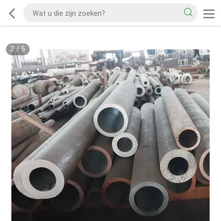
2
/
5