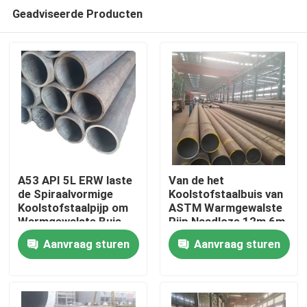
Geadviseerde Producten
A53 API 5L ERW laste
Van de het
de Spiraalvormige
Koolstofstaalbuis van
Koolstofstaalpijp om
ASTM Warmgewalste
Huis
Warmgewalste Buis
Pijp Naadloze 12m 6m
0.8mm
6.4m ERW
Aanvraag sturen
Aanvraag sturen
Producten
Ongeveer ons