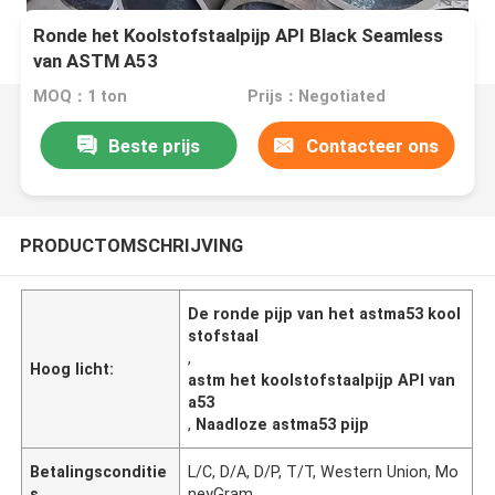
Ronde het Koolstofstaalpijp API Black Seamless
van ASTM A53
MOQ：1 ton
Prijs：Negotiated
Beste prijs
Contacteer ons
PRODUCTOMSCHRIJVING
De ronde pijp van het astma53 kool
stofstaal
,
Hoog licht:
astm het koolstofstaalpijp API van
a53
,
Naadloze astma53 pijp
Betalingsconditie
L/C, D/A, D/P, T/T, Western Union, Mo
s
neyGram