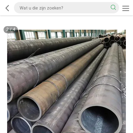
2
/
4