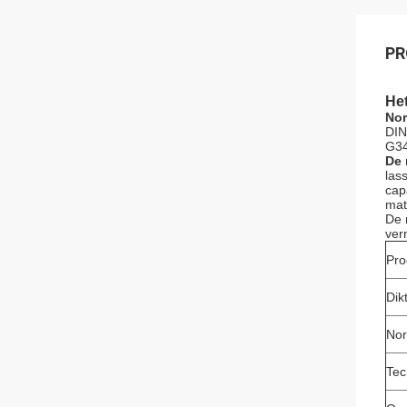
PR
Het
Nor
DIN
G34
De 
las
cap
mat
De 
ver
Pr
Dik
No
Tec