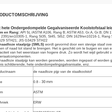
ODUCTOMSCHRIJVING
 hete Ondergedompelde Gegalvaniseerde Koolstofstaal leid
m en Rang:
API 5L /ASTM A106, Rang B; ASTM A53, Gr.A, Gr.B; D
 2391/en10305-1, Rang St35, St45, St52; DIN 1629/en10216-1, Rang 
29 STH21; JIS G3429 STH22
naadloze staalpijp (SMLS)
wordt gevormd door een stevige staaf over
sen of naad tot stand te brengen. Het is geschikt om te buigen en van 
aciteit van het weerstaan van hogere druk. Zo wordt het wijd gebruikt v
eriaalcomponenten.
naadloze staalpijp kan worden gesneden, worden ingepast of worden g
nis schilderende, hete onderdompelingsgalvanisatie, enz.
Laat een bericht achter
We bellen je snel terug!
oductnaam
de naadloze pijp van de staalkoolstof
te
0.8 -
30 mm
rm
ASTM
hniek
ERW