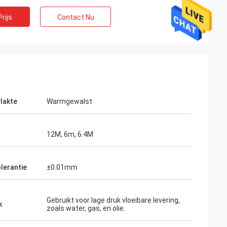
rijs
Contact Nu
lakte
Warmgewalst
12M, 6m, 6.4M
olerantie
±0.01mm
Gebruikt voor lage druk vloeibare levering,
k
zoals water, gas, en olie.