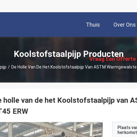
Thuis
Over Ons
描
述
Koolstofstaalpijp Producten
Vraag Een Offerte
pijp
/
De Holle Van De Het Koolstofstaalpijp Van ASTM Warmgewals
Aan
 holle van de het Koolstofstaalpijp va
T45 ERW
Plaats va
herkomst