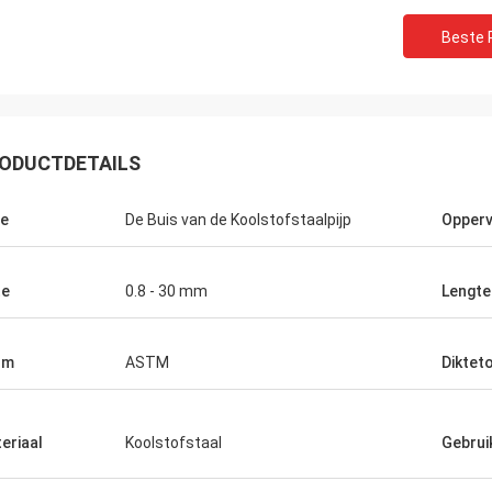
Beste P
ODUCTDETAILS
e
De Buis van de Koolstofstaalpijp
Opperv
te
0.8 - 30 mm
Lengte
rm
ASTM
Diktet
eriaal
Koolstofstaal
Gebrui