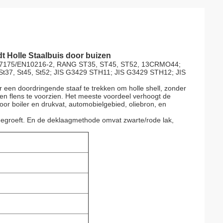
t Holle Staalbuis door buizen
N 17175/EN10216-2, RANG ST35, ST45, ST52, 13CRMO44;
St37, St45, St52; JIS G3429 STH11; JIS G3429 STH12; JIS
 een doordringende staaf te trekken om holle shell, zonder
een flens te voorzien. Het meeste voordeel verhoogt de
oor boiler en drukvat, automobielgebied, oliebron, en
egroeft. En de deklaagmethode omvat zwarte/rode lak,