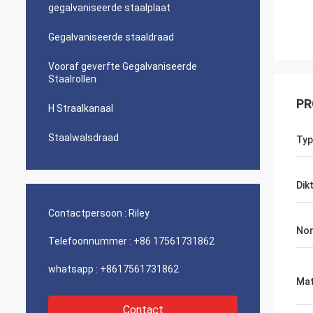
gegalvaniseerde staalplaat
Gegalvaniseerde staaldraad
Vooraf geverfte Gegalvaniseerde
Staalrollen
PR
H Straalkanaal
Staalwalsdraad
Typ
Dik
Contactpersoon :
Riley
No
Telefoonnummer :
+86 17561731862
whatsapp :
+8617561731862
Mat
Contact