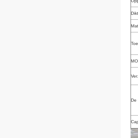
Opp
Dik
Mat
Toe
MO
Ver
De 
Cap