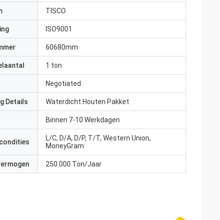
m
TISCO
ing
ISO9001
mmer
60680mm
elaantal
1 ton
Negotiated
g Details
Waterdicht Houten Pakket
Binnen 7-10 Werkdagen
L/C, D/A, D/P, T/T, Western Union,
condities
MoneyGram
 vermogen
250.000 Ton/Jaar