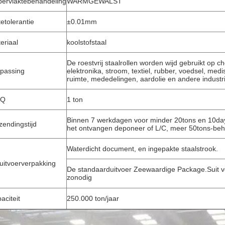
ervlaktebehandeling
WARMGEWALST
tetolerantie
±0.01mm
eriaal
koolstofstaal
De roestvrij staalrollen worden wijd gebruikt op 
VERZENDEN
passing
elektronika, stroom, textiel, rubber, voedsel, med
ruimte, mededelingen, aardolie en andere industr
Q
1 ton
Binnen 7 werkdagen voor minder 20tons en 10da
zendingstijd
het ontvangen deponeer of L/C, meer 50tons-beh
Waterdicht document, en ingepakte staalstrook.
uitvoerverpakking
De standaarduitvoer Zeewaardige Package.Suit voo
zonodig
aciteit
250.000 ton/jaar