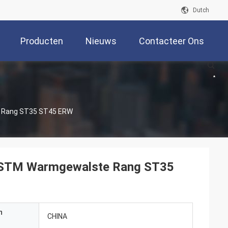
Dutch
Producten
Nieuws
Contacteer Ons
te Rang ST35 ST45 ERW
n ASTM Warmgewalste Rang ST35
n
CHINA