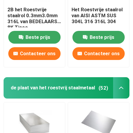
2B het Roestvrije
Het Roestvrije staalrol
Koolstofstaalpijp
staalrol 0.3mm3.0mm
van AISI ASTM SUS
316L van BEDELAARShl
304L 316 316L 304
8K Tisco
Koolstofstaalstaaf
Beste prijs
Beste prijs
gegalvaniseerde staalplaat
Contacteer ons
Contacteer ons
Gegalvaniseerde staaldraad
de plaat van het roestvrij staalmetaal
(52)
Vooraf geverfte Gegalvaniseerde Staalrollen
H Straalkanaal
Staalwalsdraad