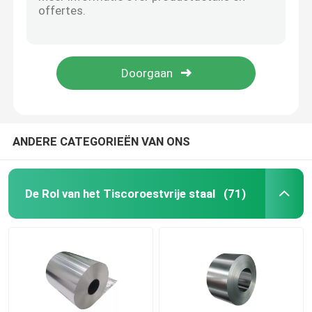
Van de het Koolstofstaalplaat van DC01 DC02 het Milde Koudgewalste Blad DC03
Koudgewalste het Koolstofstaalplaat 12502500mm van SPCC SGCC
GI staalrol
Koudgewalst Blad 1mm 460mm van de Koolstofstaalplaat
De holle van de het Koolstofstaalpijp van ASTM Warmgewalste Rang ST35 ST45 ERW
SS Staalpijp
Hete Ondergedompelde Naadloze het Staalpijp A179 A192 0.620mm van ASTM A53
Roestvrij staal Ronde Bar
ANDERE CATEGORIEËN VAN ONS
Roestvrij staalstrook
De Rol van het Tiscoroestvrije staal
(71)
De Draad van het roestvrij staallassen
Roestvrij staalkanaal
Koolstofstaalrol