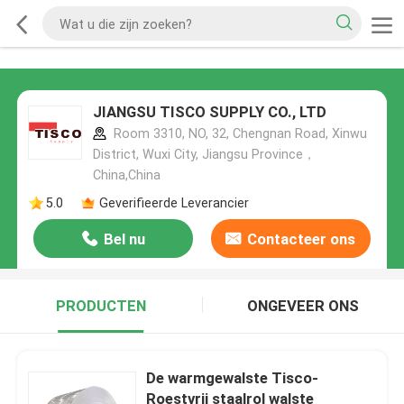
JIANGSU TISCO SUPPLY CO., LTD
Room 3310, NO, 32, Chengnan Road, Xinwu
District, Wuxi City, Jiangsu Province，
China,China
5.0
Geverifieerde Leverancier
Bel nu
Contacteer ons
PRODUCTEN
ONGEVEER ONS
De warmgewalste Tisco-
Roestvrij staalrol walste