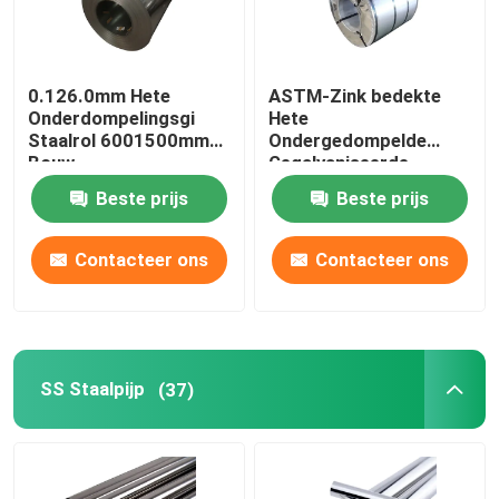
0.126.0mm Hete
ASTM-Zink bedekte
Onderdompelingsgi
Hete
Staalrol 6001500mm
Ondergedompelde
Bouw
Gegalvaniseerde
Staalplaat in Rollen met
Beste prijs
Beste prijs
een laag
Contacteer ons
Contacteer ons
SS Staalpijp
(37)