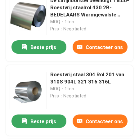
De satijnborstel beëindigt Tisco-
Roestvrij staalrol 430 2B-
BEDELAARS Warmgewalste
316L
MOQ：1ton
Prijs：Negotiated
Beste prijs
Contacteer ons
Roestvrij staal 304 Rol 201 van
310S 904L 321 316 316L
MOQ：1ton
Prijs：Negotiated
Beste prijs
Contacteer ons