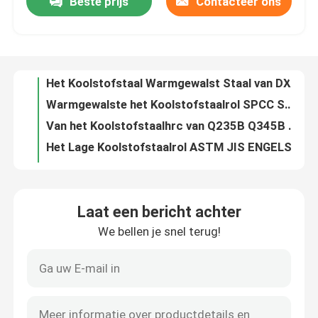
Beste prijs
Contacteer ons
Van de het Koolstofstaalrol Q235C Q235D A36 van Q275D GR.36 de Spleet Edage
100012000mm de Rol Q275B Q275C van het Koolstofstaalu Blad
Fabrieksreis
Koudgewalste Milde Laag Koolstofstaalrol A36 ST12 A572 Gr50
Het Koolstofstaal Warmgewalst Staal van DX51D SGCC in Rollen2b BEDELAARS
Kwaliteitscontrole
Warmgewalste het Koolstofstaalrol SPCC SPCD SPCE ASTM A106 van A36
Van het Koolstofstaalhrc van Q235B Q345B de Warmgewalste Rol SS400
Contacteer ons
Het Lage Koolstofstaalrol ASTM JIS ENGELSE Q195 Q215 A van u Q215 B
Het Vloeistaalrol 100012000mm van DC01 DC02 DC03 Warmgewalste Staalrol
0.1mm30mm Koudgewalste Koolstofstaalrol 600mm1500mm
Verzoek om een Citaat
Van het de Plaatblad Q235 van het A36s235 Koolstofstaal Warmgewalste Met hoge weerstand
Laat een bericht achter
2mm 5mm Blad 6mm 10mm 20mm Q255 Q275 van de Koolstofstaalplaat
De Rol van het Tiscoroestvrije staal
We bellen je snel terug!
De Plaatblad Q235B van het Q275q235 Koolstofstaal voor Bouwmateriaal
Het Structurele Staalplaat van de Slijtvaste Hoge Koolstof
de plaat van het roestvrij staalmetaal
Warmgewalste A36 het Staalplaat 100012000mm van ASTM voor Scheepsbouw
Warmgewalst Koolstofstaal 12502500mm van ASTM A572 Gr50
Het Blad van de Koolstofstaalplaat