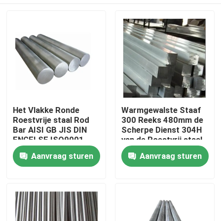
Het Vlakke Ronde
Warmgewalste Staaf
Roestvrije staal Rod
300 Reeks 480mm de
Bar AISI GB JIS DIN
Scherpe Dienst 304H
ENGELSE ISO9001
van de Roestvrij staal
50mm van ASTM
Ronde Bar
Huis
Aanvraag sturen
Aanvraag sturen
Producten
Ongeveer ons