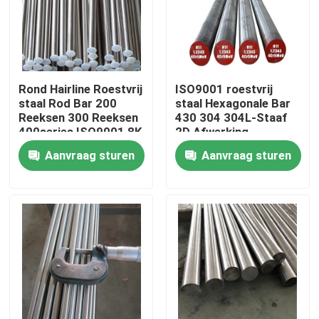
Fabrieksreis
Kwaliteitscontrole
Rond Hairline Roestvrij
ISO9001 roestvrij
staal Rod Bar 200
staal Hexagonale Bar
Reeksen 300 Reeksen
430 304 304L-Staaf
Contacteer ons
400series ISO9001 8K
2D Afwerking
Aanvraag sturen
Aanvraag sturen
Verzoek om een Citaat
De Rol van het Tiscoroestvrije staal
de plaat van het roestvrij staalmetaal
Het Blad van de Koolstofstaalplaat