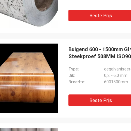
Beste Prijs
Buigend 600 - 1500mm Gi v
Steekproef 508MM ISO9
Type:
gegalvaniseer
Dik:
0,2 ~6,0 mm
Breedte:
6001500mm
Beste Prijs