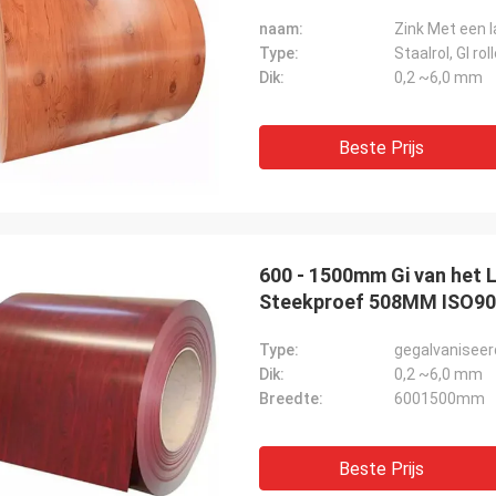
naam:
Zink Met een l
Type:
Staalrol, GI rol
Dik:
0,2 ~6,0 mm
Beste Prijs
600 - 1500mm Gi van het L
Steekproef 508MM ISO9
Type:
gegalvaniseer
Dik:
0,2 ~6,0 mm
Breedte:
6001500mm
Beste Prijs