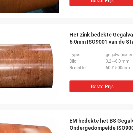
Beste Prijs
Het zink bedekte Gegalv
6.0mm ISO9001 van de Sta
Type:
gegalvaniseer
Dik:
0,2 ~6,0 mm
Breedte:
6001500mm
Beste Prijs
EM bedekte het BS Gegalv
Ondergedompelde ISO900