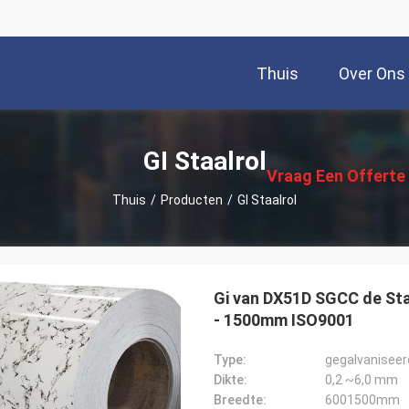
Thuis
Over Ons
描
述
GI Staalrol
Vraag Een Offerte
Thuis
/
Producten
/
GI Staalrol
Aan
Gi van DX51D SGCC de Sta
- 1500mm ISO9001
Type:
gegalvaniseer
Dikte:
0,2 ~6,0 mm
Breedte:
6001500mm