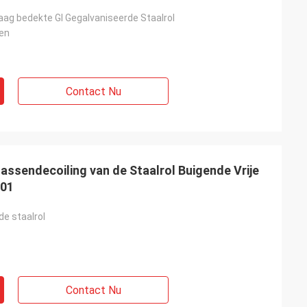
aag bedekte GI Gegalvaniseerde Staalrol
len
Contact Nu
assendecoiling van de Staalrol Buigende Vrije
001
de staalrol
Contact Nu