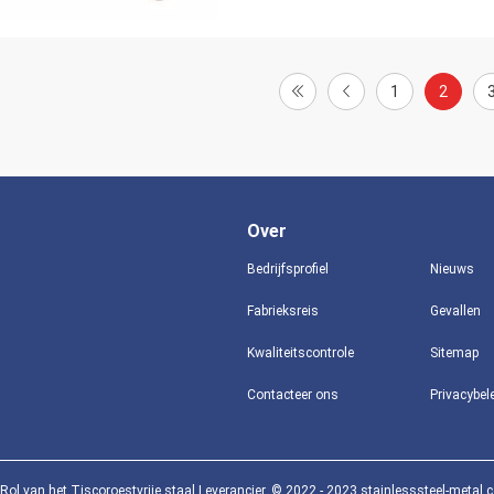
1
2
Over
Bedrijfsprofiel
Nieuws
Fabrieksreis
Gevallen
Kwaliteitscontrole
Sitemap
Contacteer ons
Privacybel
Rol van het Tiscoroestvrije staal Leverancier. © 2022 - 2023 stainlesssteel-metal.