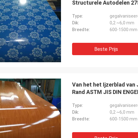
Structurele Autodelen 2
Type:
gegalvaniseer
Dik:
0,2 ~6,0 mm
Breedte:
600-1500 mm
Beste Prijs
Van het het Ijzerblad van
Rand ASTM JIS DIN ENGE
Type:
gegalvaniseer
Dik:
0,2 ~6,0 mm
Breedte:
600-1500 mm