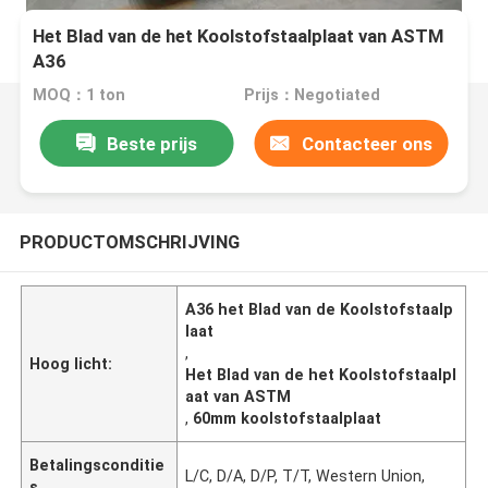
Het Blad van de het Koolstofstaalplaat van ASTM
A36
MOQ：1 ton
Prijs：Negotiated
Beste prijs
Contacteer ons
PRODUCTOMSCHRIJVING
A36 het Blad van de Koolstofstaalp
laat
,
Hoog licht:
Het Blad van de het Koolstofstaalpl
aat van ASTM
,
60mm koolstofstaalplaat
Betalingsconditie
L/C, D/A, D/P, T/T, Western Union,
s