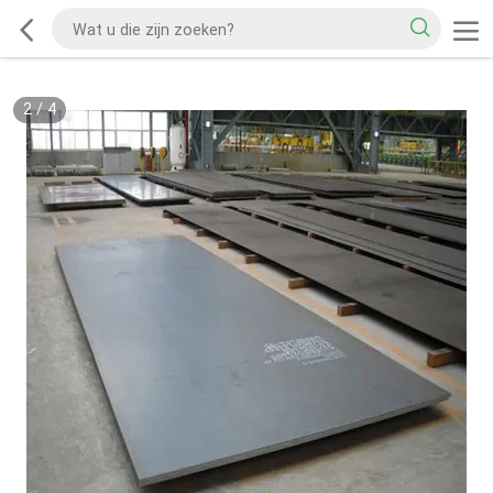
2
/
4