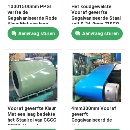
10001500mm PPGI
Het koudgewalste
verfte de
Vooraf geverfte
Fabrieksreis
Gegalvaniseerde Rode
Gegalvaniseerde Staal
Kleur Met een laag
rolt 0.24.0mm TISCO
bedekte TISCO van
Aanvraag sturen
Aanvraag sturen
Kwaliteitscontrole
Staalrollen vooraf
Contacteer ons
Verzoek om een Citaat
De Rol van het Tiscoroestvrije staal
Vooraf geverfte Kleur
4mm300mm Vooraf
de plaat van het roestvrij staalmetaal
Met een laag bedekte
geverft
het Staalrol van CGCC
Gegalvaniseerd de
SPCC, Vooraf
Hete
Het Blad van de Koolstofstaalplaat