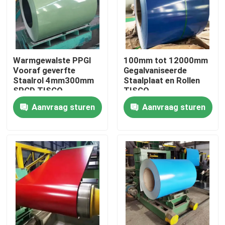
Warmgewalste PPGI
100mm tot 12000mm
Vooraf geverfte
Gegalvaniseerde
Staalrol 4mm300mm
Staalplaat en Rollen
SPCD TISCO
TISCO
Aanvraag sturen
Aanvraag sturen
Huis
Producten
Ongeveer ons