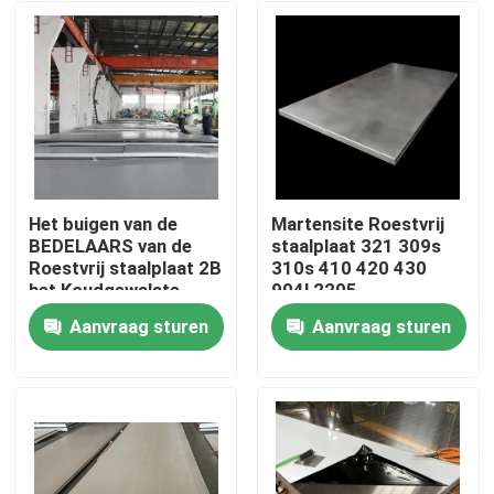
Het buigen van de
Martensite Roestvrij
BEDELAARS van de
staalplaat 321 309s
Roestvrij staalplaat 2B
310s 410 420 430
het Koudgewalste
904l 2205
Oppoetsen 304l
Aanvraag sturen
Aanvraag sturen
Huis
Producten
Ongeveer ons