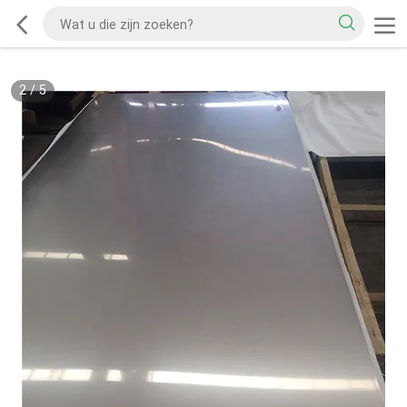
2
/
5