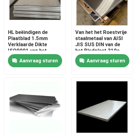
Fabrieksreis
HL beëindigen de
Van het het Roestvrije
Kwaliteitscontrole
Plaatblad 1.5mm
staalmetaal van AISI
Verklaarde Dikte
JIS SUS DIN van de
ISO9001 van het
het Bladplaat 310s
Contacteer ons
Roestvrij staalmetaal
430 de
Aanvraag sturen
Aanvraag sturen
Breedteaustenite
Verzoek om een Citaat
De Rol van het Tiscoroestvrije staal
de plaat van het roestvrij staalmetaal
Het Blad van de Koolstofstaalplaat