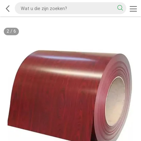
2
/
6