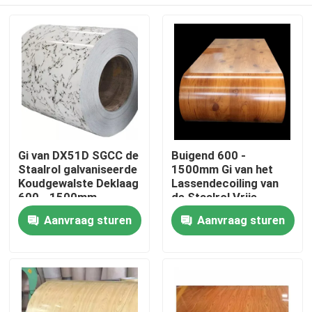
Gi van DX51D SGCC de
Buigend 600 -
Staalrol galvaniseerde
1500mm Gi van het
Koudgewalste Deklaag
Lassendecoiling van
600 - 1500mm
de Staalrol Vrije
ISO9001
Steekproef 508MM
Thuis
Aanvraag sturen
Aanvraag sturen
ISO9001
Over ons
Contacten