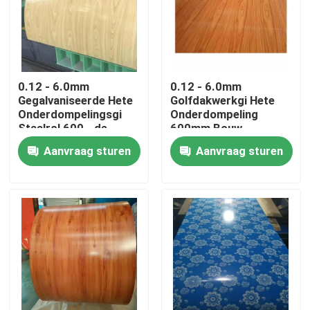
Producten
De Rol van het Tiscoroestvrije staal
0.12 - 6.0mm
0.12 - 6.0mm
Gegalvaniseerde Hete
Golfdakwerkgi Hete
Onderdompelingsgi
Onderdompeling
de plaat van het roestvrij staalmetaal
Staalrol 600 - de
600mm Bouw
1500mm Golfdeklaag
ISO9001 van de
Aanvraag sturen
Aanvraag sturen
van het Bladzink
Staalrol
Het Blad van de Koolstofstaalplaat
GI staalrol
SS Staalpijp
Roestvrij staal Ronde Bar