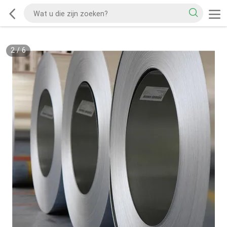
2
/
6