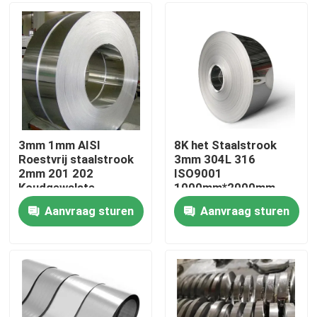
Fabrieksreis
Kwaliteitscontrole
Contacteer ons
3mm 1mm AISI
8K het Staalstrook
Roestvrij staalstrook
3mm 304L 316
2mm 201 202
ISO9001
Verzoek om een Citaat
Koudgewalste
1000mm*2000mm
ISO9001
Bedelaars tweede van
Aanvraag sturen
Aanvraag sturen
de HL Roestvrije Lente
De Rol van het Tiscoroestvrije staal
de plaat van het roestvrij staalmetaal
Het Blad van de Koolstofstaalplaat