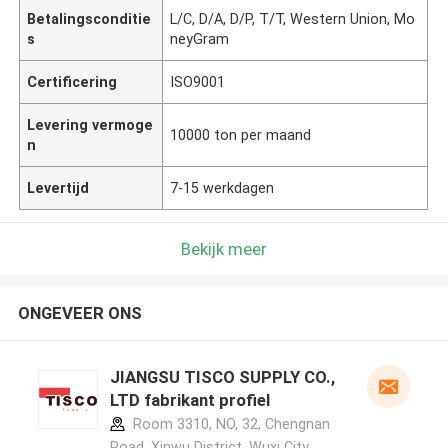
Betalingsconditie
L/C, D/A, D/P, T/T, Western Union, Mo
s
neyGram
Certificering
ISO9001
Levering vermoge
10000 ton per maand
n
Levertijd
7-15 werkdagen
Bekijk meer
ONGEVEER ONS
JIANGSU TISCO SUPPLY CO.,
LTD fabrikant profiel
Room 3310, NO, 32, Chengnan
Road, Xinwu District, Wuxi City,