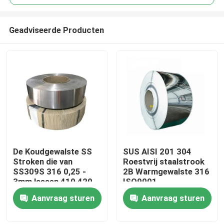
Geadviseerde Producten
De Koudgewalste SS
SUS AISI 201 304
Huis
Stroken die van
Roestvrij staalstrook
SS309S 316 0,25 -
2B Warmgewalste 316
3mm lassen 410 420
ISO9001
Producten
304 304L
1000mm*2000mm
Aanvraag sturen
Aanvraag sturen
Ongeveer ons