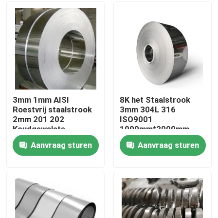
Fabrieksreis
Kwaliteitscontrole
Contacteer ons
3mm 1mm AISI
8K het Staalstrook
Roestvrij staalstrook
3mm 304L 316
2mm 201 202
ISO9001
Verzoek om een Citaat
Koudgewalste
1000mm*2000mm
ISO9001
Bedelaars tweede van
Aanvraag sturen
Aanvraag sturen
de HL Roestvrije Lente
De Rol van het Tiscoroestvrije staal
de plaat van het roestvrij staalmetaal
Het Blad van de Koolstofstaalplaat