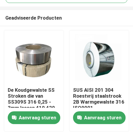
Geadviseerde Producten
De Koudgewalste SS
SUS AISI 201 304
Huis
Stroken die van
Roestvrij staalstrook
SS309S 316 0,25 -
2B Warmgewalste 316
3mm lassen 410 420
ISO9001
Producten
304 304L
1000mm*2000mm
Aanvraag sturen
Aanvraag sturen
Ongeveer ons