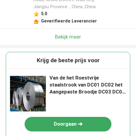
Jiangsu Province，China ,China
5.0
Geverifieerde Leverancier
Bekijk meer
Krijg de beste prijs voor
Van de het Roestvrije
staalstrook van DC01 DC02 het
Aangepaste Broodje DC03 DC04
Koudgewalst DC05
Doorgaan