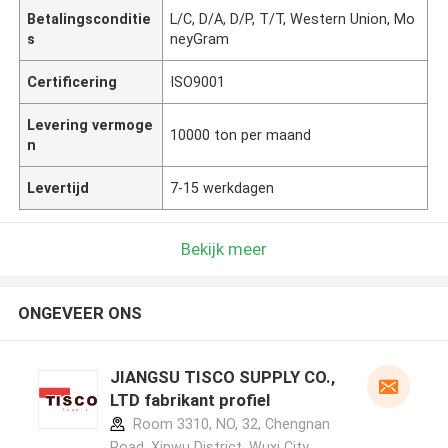
Betalingsconditie
L/C, D/A, D/P, T/T, Western Union, Mo
s
neyGram
Certificering
ISO9001
Levering vermoge
10000 ton per maand
n
Levertijd
7-15 werkdagen
Bekijk meer
ONGEVEER ONS
JIANGSU TISCO SUPPLY CO.,
LTD fabrikant profiel
Room 3310, NO, 32, Chengnan
Road, Xinwu District, Wuxi City,