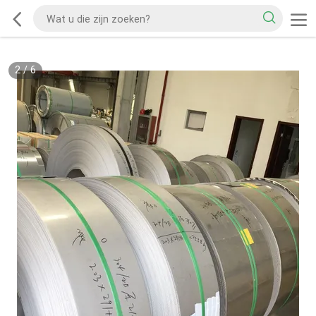
2
/
6