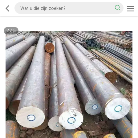
2
/
5