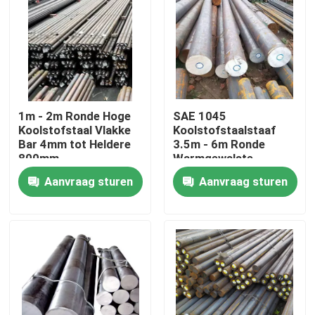
Fabrieksreis
Kwaliteitscontrole
1m - 2m Ronde Hoge
SAE 1045
Contacteer ons
Koolstofstaal Vlakke
Koolstofstaalstaaf
Bar 4mm tot Heldere
3.5m - 6m Ronde
800mm
Warmgewalste
Gesmede ASTM DIN
Verzoek om een Citaat
Aanvraag sturen
Aanvraag sturen
AISI
De Rol van het Tiscoroestvrije staal
de plaat van het roestvrij staalmetaal
Het Blad van de Koolstofstaalplaat