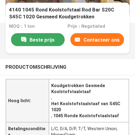
4140 1045 Rond Koolstofstaal Rod Bar S20C
S45C 1020 Gesmeed Koudgetrokken
MOQ：1 ton
Prijs：Negotiated
Beste prijs
Contacteer ons
PRODUCTOMSCHRIJVING
Koudgetrokken Gesmede
Koolstofstaalstaaf
,
Hoog licht:
Het Koolstofstaalstaaf van S45C
1020
,
1045 Ronde Koolstofstaalstaaf
Betalingsconditie
L/C, D/A, D/P, T/T, Western Union,
s
MoneyGram