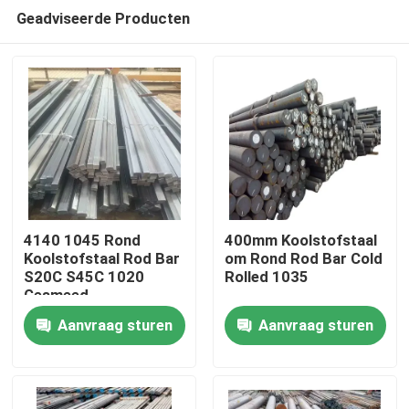
Geadviseerde Producten
4140 1045 Rond
400mm Koolstofstaal
Koolstofstaal Rod Bar
om Rond Rod Bar Cold
S20C S45C 1020
Rolled 1035
Huis
Gesmeed
Koudgetrokken
Aanvraag sturen
Aanvraag sturen
Producten
Ongeveer ons