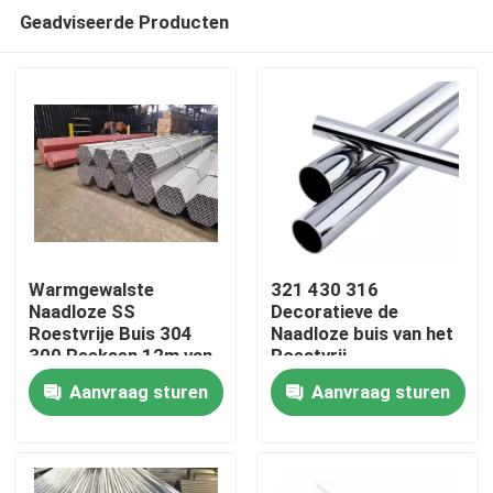
Geadviseerde Producten
Warmgewalste
321 430 316
Naadloze SS
Decoratieve de
Roestvrije Buis 304
Naadloze buis van het
Huis
300 Reeksen 12m van
Roestvrij
de Staalpijp ASTM
staalbuizenstelsel
Aanvraag sturen
Aanvraag sturen
304L 310S
Producten
Ongeveer ons