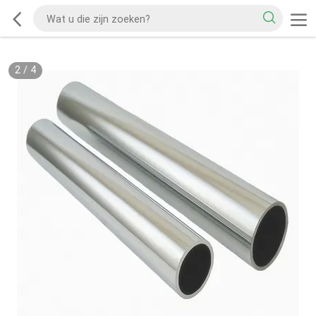
2
/
4