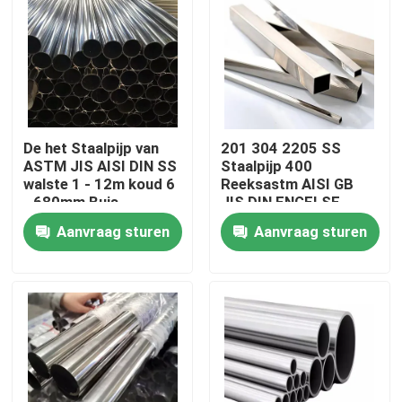
Fabrieksreis
Kwaliteitscontrole
De het Staalpijp van
201 304 2205 SS
Contacteer ons
ASTM JIS AISI DIN SS
Staalpijp 400
walste 1 - 12m koud 6
Reeksastm AISI GB
- 680mm Buis
JIS DIN ENGELSE
Roestvrije Buis 3mm
Verzoek om een Citaat
Aanvraag sturen
Aanvraag sturen
De Rol van het Tiscoroestvrije staal
de plaat van het roestvrij staalmetaal
Het Blad van de Koolstofstaalplaat