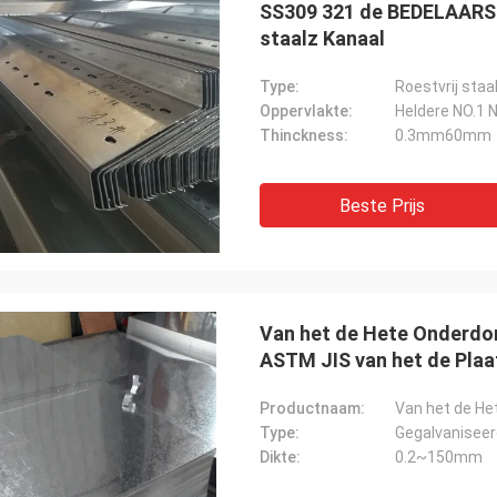
SS309 321 de BEDELAARS 2
staalz Kanaal
Type:
Roestvrij staa
Oppervlakte:
Heldere NO.1 
Thinckness:
0.3mm60mm
Beste Prijs
Van het de Hete Onderdom
ASTM JIS van het de Pla
Corrosie
Productnaam:
Type:
Gegalvaniseer
Dikte:
0.2~150mm