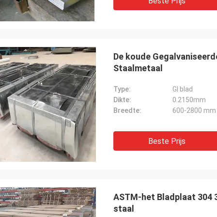
Beste Prijs
De koude Gegalvaniseerd
Staalmetaal
Type:
GI blad
Dikte:
0.2150mm
Breedte:
600-2800 mm
Beste Prijs
ASTM-het Bladplaat 304 3
staal