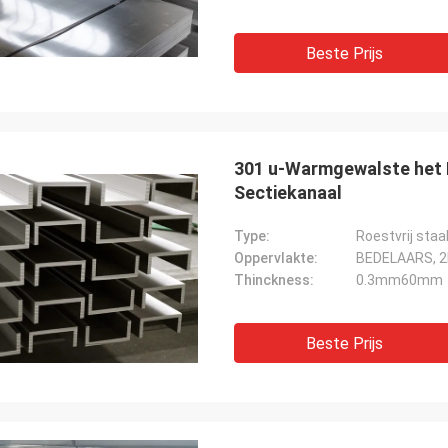
Beste Prijs
301 u-Warmgewalste het 
Sectiekanaal
Type:
Roestvrij staa
Oppervlakte:
BEDELAARS, 2B,
Thinckness:
0.3mm60mm
Beste Prijs