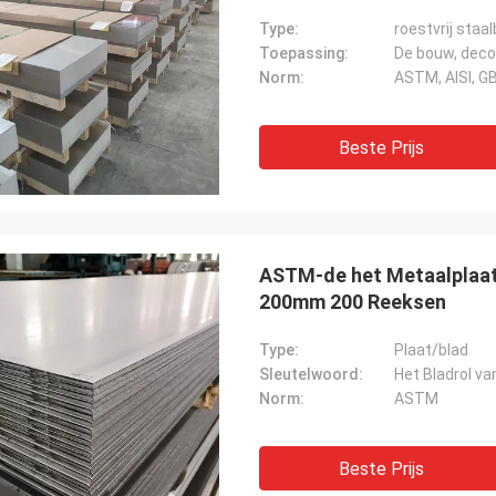
Type:
roestvrij staal
Toepassing:
Norm:
ASTM, AISI, GB,
Beste Prijs
ASTM-de het Metaalplaat 
200mm 200 Reeksen
Type:
Plaat/blad
Sleutelwoord:
Het Bladrol va
Norm:
ASTM
Beste Prijs