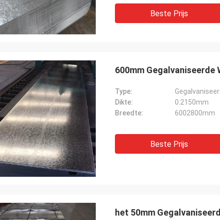
Beste Prijs
600mm Gegalvaniseerde 
Type:
Gegalvaniseer
Dikte:
0.2150mm
Breedte:
6002800mm
Beste Prijs
het 50mm Gegalvaniseerd