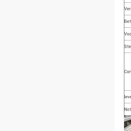
Ver
Bet
Voo
Ste
Con
leve
No