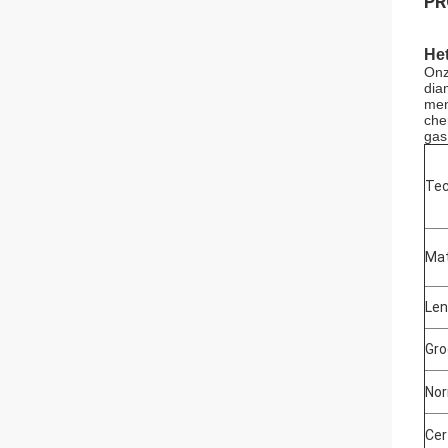
PR
Het
Onz
dia
men
che
gas
Tec
Mat
Len
Gro
No
Cer