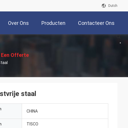
Dutch
Over Ons
Producten
Contacteer Ons
 Een Offerte
Staal
Aan
tvrije staal
n
CHINA
m
TISCO