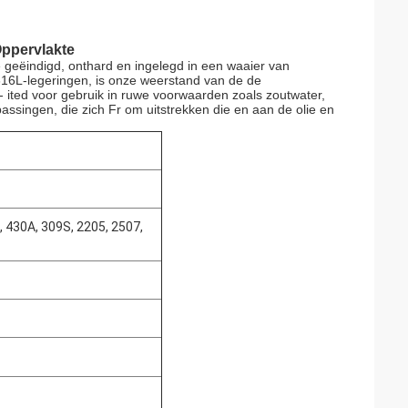
Oppervlakte
e geëindigd, onthard en ingelegd in een waaier van
316L-legeringen, is onze weerstand van de de
u- ited voor gebruik in ruwe voorwaarden zoals zoutwater,
epassingen, die zich Fr om uitstrekken die en aan de olie en
0, 430A, 309S, 2205, 2507,