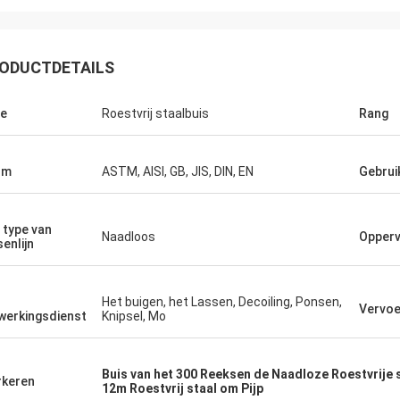
ODUCTDETAILS
e
Roestvrij staalbuis
Rang
rm
ASTM, AISI, GB, JIS, DIN, EN
Gebrui
 type van
Naadloos
Opperv
senlijn
Het buigen, het Lassen, Decoiling, Ponsen,
Vervoe
werkingsdienst
Knipsel, Mo
Buis van het 300 Reeksen de Naadloze Roestvrije 
keren
12m Roestvrij staal om Pijp