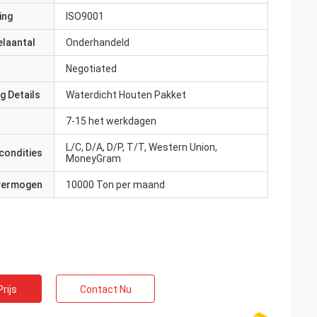
ing
ISO9001
elaantal
Onderhandeld
Negotiated
g Details
Waterdicht Houten Pakket
7-15 het werkdagen
L/C, D/A, D/P, T/T, Western Union,
condities
MoneyGram
 vermogen
10000 Ton per maand
rijs
Contact Nu