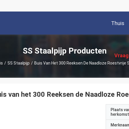
Thuis
描
述
SS Staalpijp Producten
Vraag
is
/
SS Staalpijp
/
Buis Van Het 300 Reeksen De Naadloze Roestvrije 
is van het 300 Reeksen de Naadloze Roes
Plaats va
herkomst
Merknaa