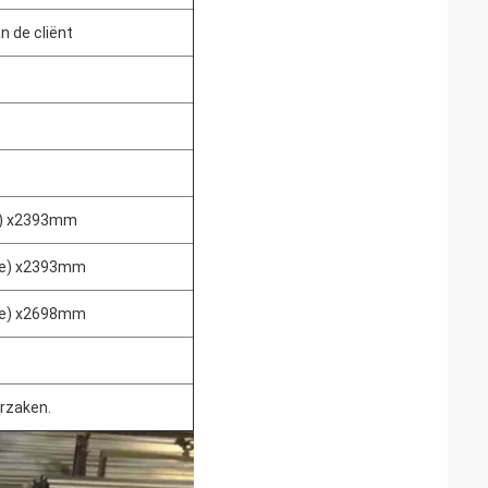
n de cliënt
e) x2393mm
te) x2393mm
te) x2698mm
orzaken.