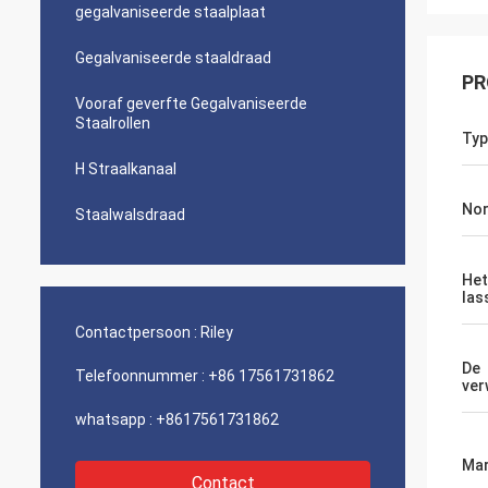
gegalvaniseerde staalplaat
Gegalvaniseerde staaldraad
PR
Vooraf geverfte Gegalvaniseerde
Staalrollen
Typ
H Straalkanaal
No
Staalwalsdraad
Het
las
Contactpersoon :
Riley
De
Telefoonnummer :
+86 17561731862
ver
whatsapp :
+8617561731862
Mar
Contact