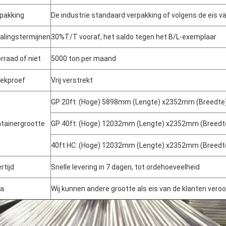
pakking
De industrie standaard verpakking of volgens de eis va
alingstermijnen
30%T/T vooraf, het saldo tegen het B/L-exemplaar
rraad of niet
5000 ton per maand
ekproef
Vrij verstrekt
GP 20ft: (Hoge) 5898mm (Lengte) x2352mm (Breedt
tainergrootte
GP 40ft: (Hoge) 12032mm (Lengte) x2352mm (Breed
40ft HC: (Hoge) 12032mm (Lengte) x2352mm (Breed
rtijd
Snelle levering in 7 dagen, tot ordehoeveelheid
ta
Wij kunnen andere grootte als eis van de klanten vero