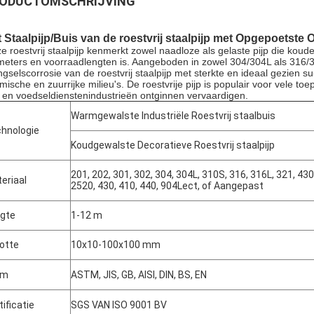
ODUCTOMSCHRIJVING
 Staalpijp/Buis van de roestvrij staalpijp met Opgepoetste 
e roestvrij staalpijp kenmerkt zowel naadloze als gelaste pijp die koud
meters en voorraadlengten is. Aangeboden in zowel 304/304L als 316/
gselscorrosie van de roestvrij staalpijp met sterkte en ideaal gezien s
mische en zuurrijke milieu's. De roestvrije pijp is populair voor vele to
 en voedseldienstenindustrieën ontginnen vervaardigen.
Warmgewalste Industriële Roestvrij staalbuis
hnologie
Koudgewalste Decoratieve Roestvrij staalpijp
201, 202, 301, 302, 304, 304L, 310S, 316, 316L, 321, 43
eriaal
2520, 430, 410, 440, 904Lect, of Aangepast
gte
1-12 m
otte
10x10-100x100 mm
rm
ASTM, JIS, GB, AISI, DIN, BS, EN
tificatie
SGS VAN ISO 9001 BV